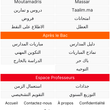
Moutamadris
Massar
Taalim.ma
دروس و تمارين
امتحانات
فروض
العطل
الاطلاع على النقط
Après le Bac
دليل المدارس
مباريات المدارس
نماذج المباريات
التكوين المهني
باك حر
الدراسة بالخارج
التوجيه
Espace Professeurs
جذاذات
استعمال الزمن
التوزيع السنوي
التقويم التشخيصي
Accueil
Contactez-nous
À propos
Confidentialité