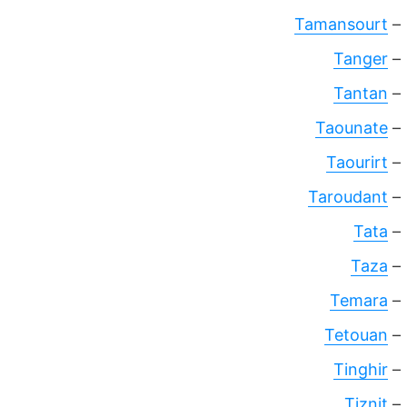
Tamansourt
–
Tanger
–
Tantan
–
Taounate
–
Taourirt
–
Taroudant
–
Tata
–
Taza
–
Temara
–
Tetouan
–
Tinghir
–
Tiznit
–