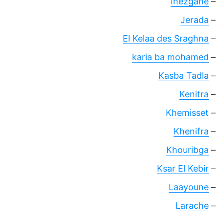
Inezgane
–
Jerada
–
El Kelaa des Sraghna
–
karia ba mohamed
–
Kasba Tadla
–
Kenitra
–
Khemisset
–
Khenifra
–
Khouribga
–
Ksar El Kebir
–
Laayoune
–
Larache
–