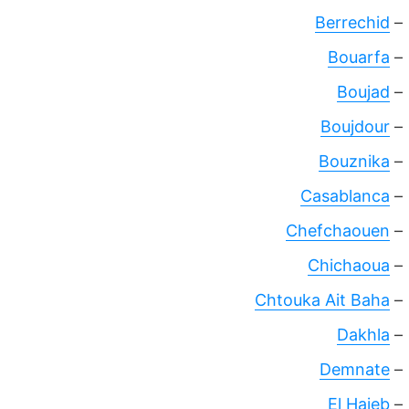
Berrechid
–
Bouarfa
–
Boujad
–
Boujdour
–
Bouznika
–
Casablanca
–
Chefchaouen
–
Chichaoua
–
Chtouka Ait Baha
–
Dakhla
–
Demnate
–
El Hajeb
–