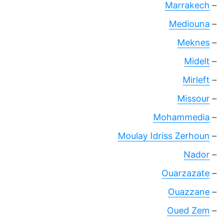
Marrakech
–
Mediouna
–
Meknes
–
Midelt
–
Mirleft
–
Missour
–
Mohammedia
–
Moulay Idriss Zerhoun
–
Nador
–
Ouarzazate
–
Ouazzane
–
Oued Zem
–