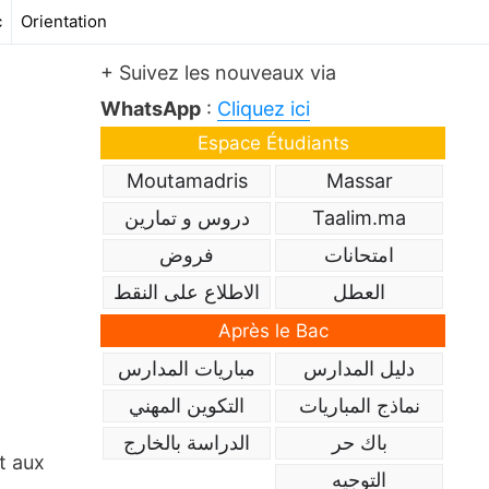
c
Orientation
+ Suivez les nouveaux via
WhatsApp
:
Cliquez ici
Espace Étudiants
Moutamadris
Massar
دروس و تمارين
Taalim.ma
امتحانات
فروض
العطل
الاطلاع على النقط
Après le Bac
دليل المدارس
مباريات المدارس
نماذج المباريات
التكوين المهني
باك حر
الدراسة بالخارج
t aux
التوجيه