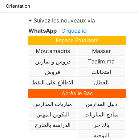
c
Orientation
+ Suivez les nouveaux via
WhatsApp
:
Cliquez ici
Espace Étudiants
Moutamadris
Massar
دروس و تمارين
Taalim.ma
امتحانات
فروض
العطل
الاطلاع على النقط
Après le Bac
دليل المدارس
مباريات المدارس
نماذج المباريات
التكوين المهني
باك حر
الدراسة بالخارج
التوجيه