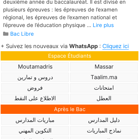
deuxième année du baccalauréat. Il est divisé en
plusieurs épreuves : les épreuves de l’examen
régional, les épreuves de l’examen national et
l’épreuve de l’éducation physique …
Lire plus
Catégories
Bac Libre
+ Suivez les nouveaux via
WhatsApp
:
Cliquez ici
Espace Étudiants
Moutamadris
Massar
دروس و تمارين
Taalim.ma
امتحانات
فروض
العطل
الاطلاع على النقط
Après le Bac
دليل المدارس
مباريات المدارس
نماذج المباريات
التكوين المهني