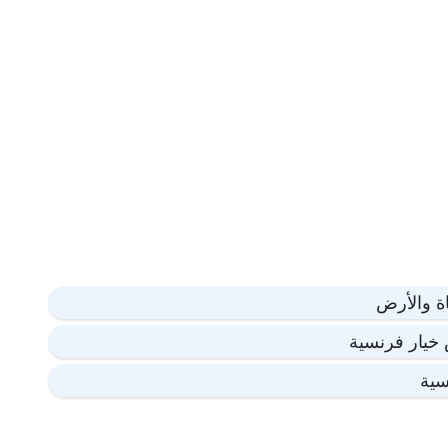
ة والأرض
خيار فرنسية
سية