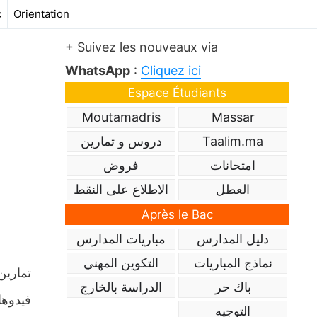
c
Orientation
+ Suivez les nouveaux via
WhatsApp
:
Cliquez ici
Espace Étudiants
Moutamadris
Massar
Taalim.ma
دروس و تمارين
امتحانات
فروض
العطل
الاطلاع على النقط
Après le Bac
دليل المدارس
مباريات المدارس
نماذج المباريات
التكوين المهني
تمارين
باك حر
الدراسة بالخارج
فيدوها
التوجيه