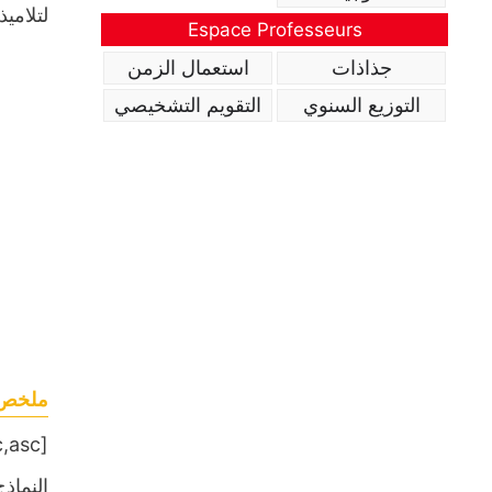
لتلاميذ
Espace Professeurs
جذاذات
استعمال الزمن
التوزيع السنوي
التقويم التشخيصي
ملخص و 
[table sort= »desc,asc »]
النماذج,2