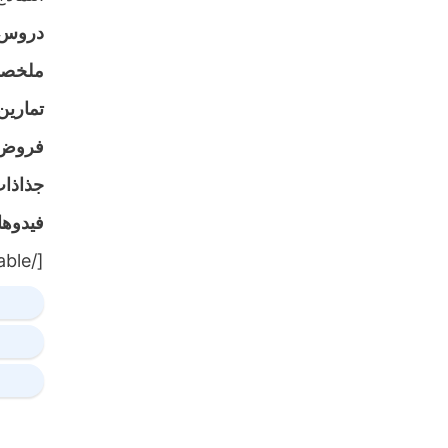
دروس
ملخص
تمارين
فروض
جذاذا
فيدوه
[/table]