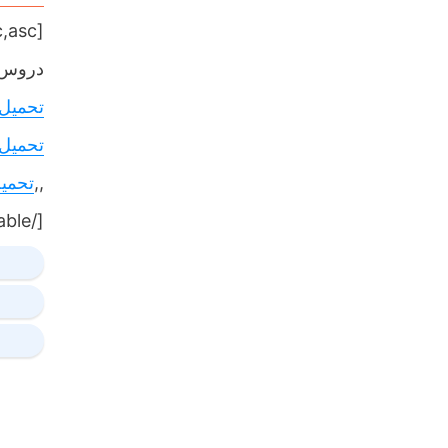
[table sort= »desc,asc »]
دروس,
تحميل
تحميل
,,
تحمي
[/table]