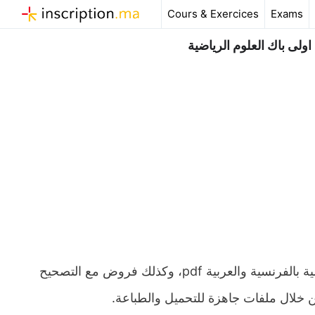
Aller
Cours & Exercices
Exams
au
contenu
ولى باك العلوم الرياضية
ملخص و تمارين وحلول درس نهاية دالة عددية اولى باك علوم الرياضية بالفرنسية والعربية pdf، وكذلك فروض مع التصحيح
ن خلال ملفات جاهزة للتحميل والطباعة.