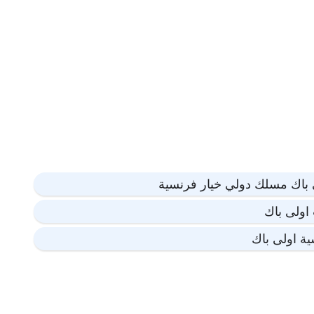
باك مسلك دولي خيار فرنسية
اولى باك
ية اولى باك