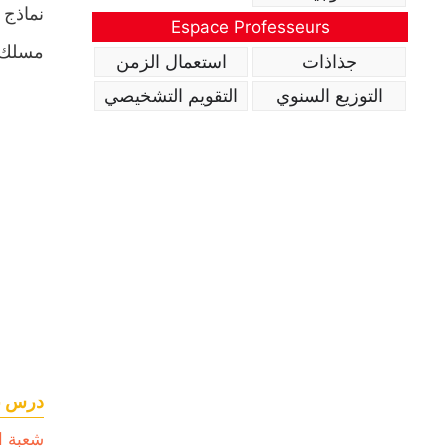
نماذج 
Espace Professeurs
مسلك د
جذاذات
استعمال الزمن
التوزيع السنوي
التقويم التشخيصي
درس نه
شعبة ا