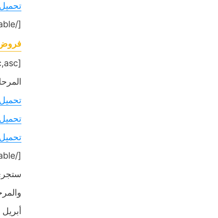
تحميل
[/table]
فروض ا
[table sort= »desc,asc »]
المرحلة
تحميل
تحميل
تحميل
[/table]
أبريل والمرح