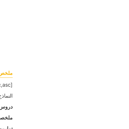
ملخص و
[table sort= »desc,asc »]
النماذج,
دروس
ملخص
تمارين