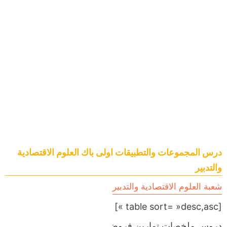
درس المجموعات والتطبيقات اولى باك العلوم الاقتصادية
والتدبير
شعبة العلوم الاقتصادية والتدبير
[table sort= »desc,asc »]
دروس,ملخصات,تمارين,فروض