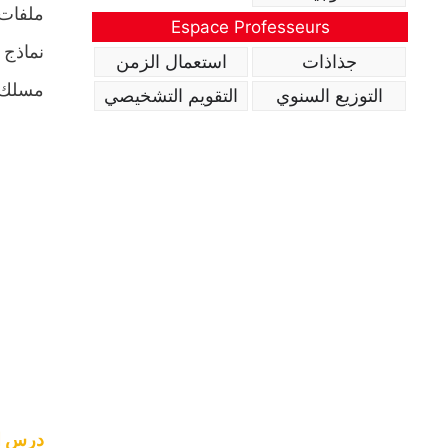
ملفات 
Espace Professeurs
نماذج 
جذاذات
استعمال الزمن
مسلك د
التوزيع السنوي
التقويم التشخيصي
درس الز