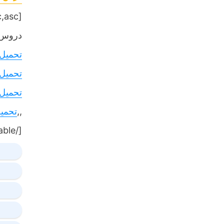
[table sort= »desc,asc »]
دروس,
تحميل
تحميل
تحميل
,,
تحمي
[/table]