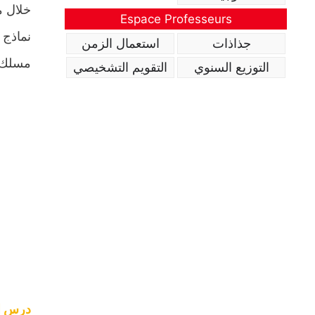
خلال م
Espace Professeurs
نماذج 
جذاذات
استعمال الزمن
مسلك د
التوزيع السنوي
التقويم التشخيصي
درس الد