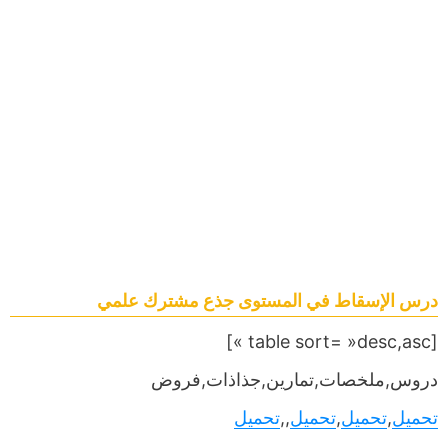
درس الإسقاط في المستوى جذع مشترك علمي
[table sort= »desc,asc »]
دروس,ملخصات,تمارين,جذاذات,فروض
تحميل
,
تحميل
,
تحميل
,,
تحميل