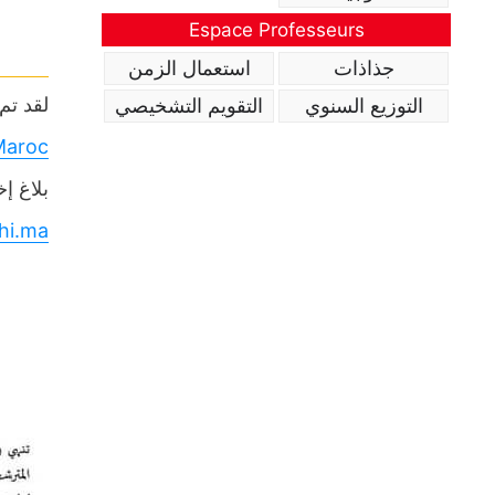
Espace Professeurs
جذاذات
استعمال الزمن
 Tawjihi.ma
التوزيع السنوي
التقويم التشخيصي
Maroc
بلاغ إ
hi.ma