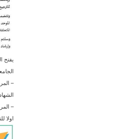
يفتح ا
الجام:
المرشح
الشهاد
المرشح
اولا :