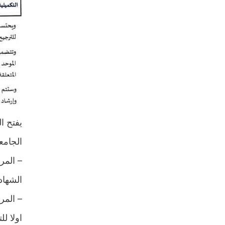
يفتح ا
الجام:
المرشح
الشهاد
المرشح
اولا :