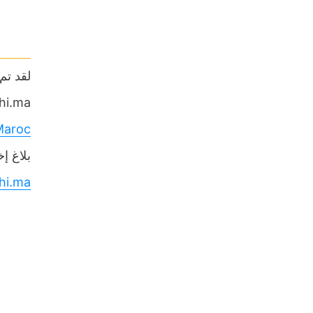
hi.ma
Maroc
بلاغ إ
hi.ma