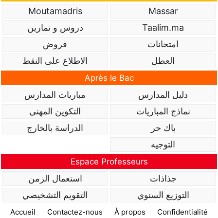
Moutamadris
Massar
دروس و تمارين
Taalim.ma
امتحانات
فروض
العطل
الاطلاع على النقط
Après le Bac
دليل المدارس
مباريات المدارس
نماذج المباريات
التكوين المهني
باك حر
الدراسة بالخارج
التوجيه
Espace Professeurs
جذاذات
استعمال الزمن
التوزيع السنوي
التقويم التشخيصي
Accueil
Contactez-nous
À propos
Confidentialité