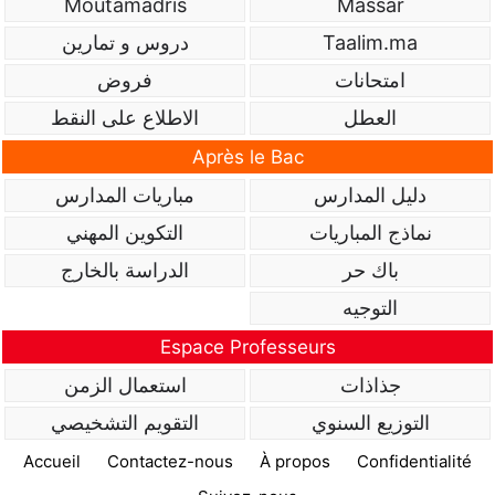
Moutamadris
Massar
دروس و تمارين
Taalim.ma
امتحانات
فروض
العطل
الاطلاع على النقط
Après le Bac
دليل المدارس
مباريات المدارس
نماذج المباريات
التكوين المهني
باك حر
الدراسة بالخارج
التوجيه
Espace Professeurs
جذاذات
استعمال الزمن
التوزيع السنوي
التقويم التشخيصي
Accueil
Contactez-nous
À propos
Confidentialité