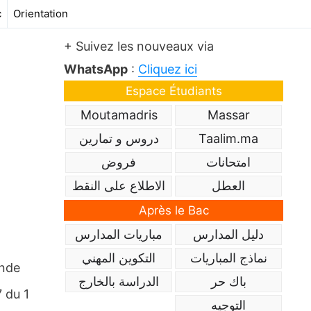
c
Orientation
+ Suivez les nouveaux via
WhatsApp
:
Cliquez ici
Espace Étudiants
Moutamadris
Massar
دروس و تمارين
Taalim.ma
امتحانات
فروض
العطل
الاطلاع على النقط
Après le Bac
دليل المدارس
مباريات المدارس
نماذج المباريات
التكوين المهني
ande
باك حر
الدراسة بالخارج
7 du 1
التوجيه