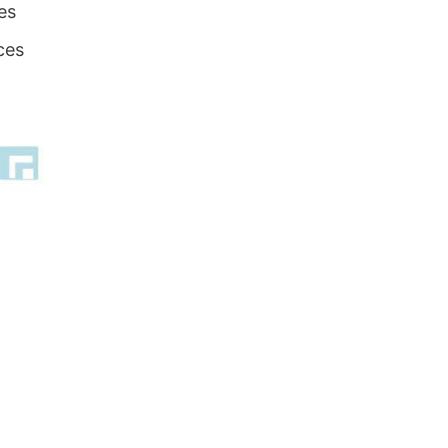
es
ces