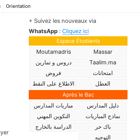
c
Orientation
+ Suivez les nouveaux via
WhatsApp
:
Cliquez ici
Espace Étudiants
Moutamadris
Massar
دروس و تمارين
Taalim.ma
امتحانات
فروض
العطل
الاطلاع على النقط
Après le Bac
دليل المدارس
مباريات المدارس
نماذج المباريات
التكوين المهني
باك حر
الدراسة بالخارج
uyer
التوجيه