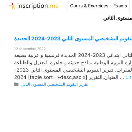
Aller
Cours & Exercices
Exams
au
مستوى الثاني
contenu
ويم التشخيصي المستوى الثاني 2023-2024 الجديدة
12 septembre 2022
تحميل جميع تقرير التقويم التشخيصي المستوى الثاني ابتدائي 2023-2024 الجديدة فرنسية و عربية بصيغة PDF و word و Doc
 التربية الوطنية نماذج حديثة و جاهزة للتعديل والطباعة
والتحميل للدورتين الاولى والثانية شاملة جميع الوحدات والدروس والفقرات. تقرير التقويم التشخيصي المستوى الثاني 2023-
Li
2024 [table sort= »desc,asc »] العنوان,التقرير …
Catégories
تقرير التقويم التشخيصي المستوى الثاني