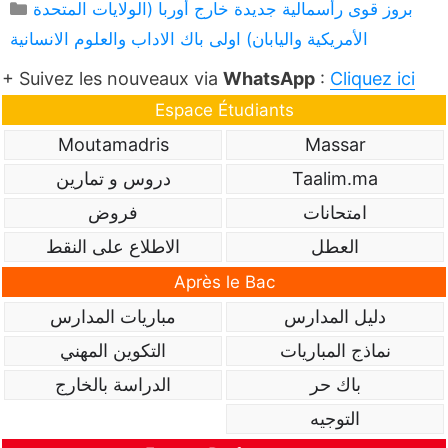
Catégories
بروز قوى رأسمالية جديدة خارج أوربا (الولايات المتحدة
الأمريكية واليابان) اولى باك الاداب والعلوم الانسانية
+ Suivez les nouveaux via
WhatsApp
:
Cliquez ici
Espace Étudiants
Moutamadris
Massar
Taalim.ma
دروس و تمارين
امتحانات
فروض
العطل
الاطلاع على النقط
Après le Bac
دليل المدارس
مباريات المدارس
نماذج المباريات
التكوين المهني
باك حر
الدراسة بالخارج
التوجيه