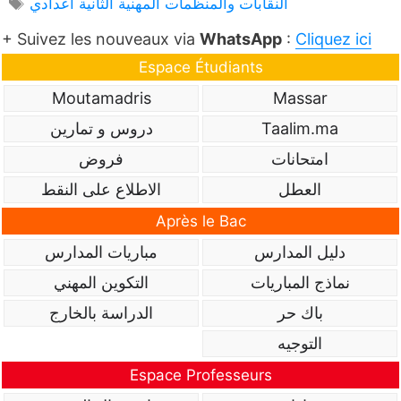
Étiquettes
النقابات والمنظمات المهنية الثانية اعدادي
+ Suivez les nouveaux via
WhatsApp
:
Cliquez ici
Espace Étudiants
Moutamadris
Massar
Taalim.ma
دروس و تمارين
امتحانات
فروض
العطل
الاطلاع على النقط
Après le Bac
دليل المدارس
مباريات المدارس
نماذج المباريات
التكوين المهني
باك حر
الدراسة بالخارج
التوجيه
Espace Professeurs