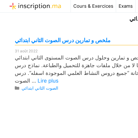
Aller
Cours & Exercices
Exams
au
ائي
contenu
ملخص و تمارين درس الصوت الثاني ابتدائي
31 août 2022
 تمارين وحلول درس الصوت المستوى الثاني ابتدائي pdf، وكذلك فروض مع التصحيح وامتحانات وجذاذات. يخص مادة
ضها لا من خلال ملفات جاهزة للتحميل والطباعة. نماذج درس
انة “جميع دروس النشاط العلمي الموجودة اسفله“. درس
Lire plus
الصوت …
Catégories
الصوت الثاني ابتدائي