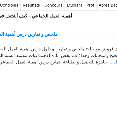
Controles
Resultats
Concours
Étudiant
Prof
Après Ba
أھمیة العمل الجماعي – كیف أشتغل في 
ملخص و تمارين درس أھمیة الع
ملخص و تمارين وحلول درس أھمیة العمل الجماعي – كیف
يح وامتحانات وجذاذات. يخص مادة الاجتماعيات لتلاميذ السنة الر
L
جاهزة للتحميل والطباعة. نماذج درس أھمیة العمل الجماعي – كیف أشتغل في مجموعات المستوى الرابع مقسمة في …