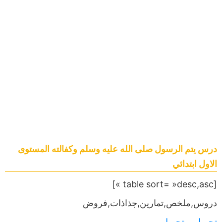
درس یتم الرسول صلى الله علیه وسلم وكفالته المستوى
الاول ابتدائي
[table sort= »desc,asc »]
دروس,ملخص,تمارين,جذاذات,فروض
تحميل
,,,,
تحميل