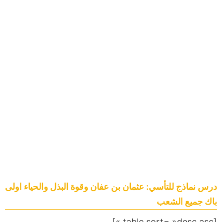
درس نماذج للتأسي: عثمان بن عفان وقوة البذل والحياء اولى
باك جميع الشعب
[table sort= »desc,asc »]