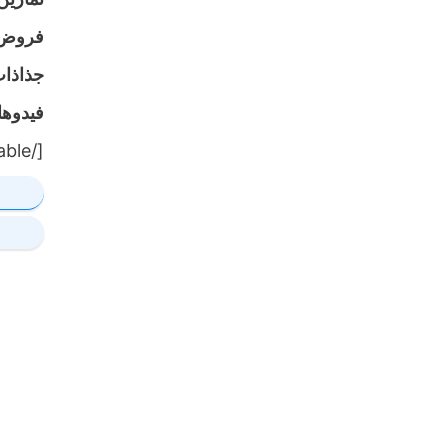
فروض
جذاذا
فيدوه
[/table]