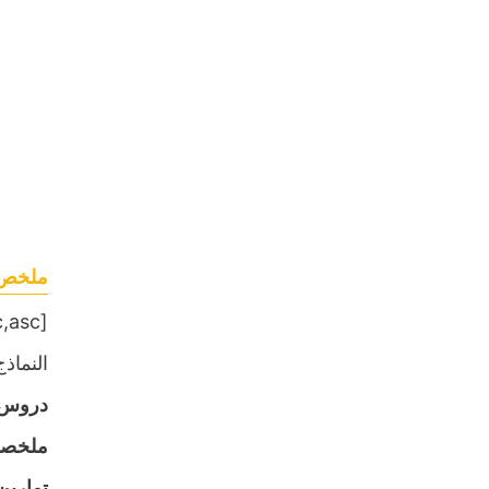
ملخص و
[table sort= »desc,asc »]
النماذج,
دروس
ملخص
تمارين