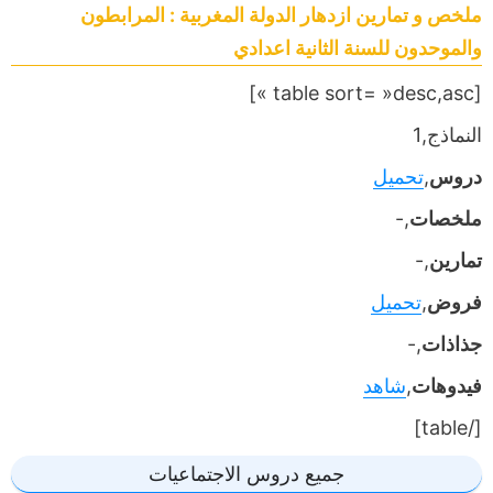
ملخص و تمارين ازدهار الدولة المغربية : المرابطون
والموحدون للسنة الثانية اعدادي
[table sort= »desc,asc »]
النماذج,1
دروس
,
تحميل
ملخصات
,-
تمارين
,-
فروض
,
تحميل
جذاذات
,-
فيدوهات
,
شاهد
[/table]
جميع دروس الاجتماعيات