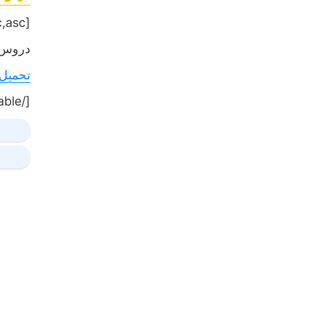
[table sort= »desc,asc »]
دروس,
تحميل
[/table]