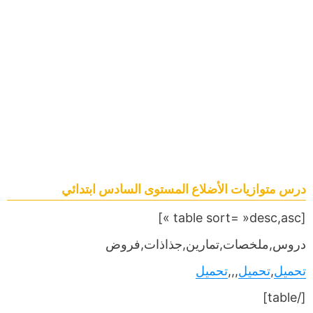
درس متوازيات الأضلاع المستوى السادس ابتدائي
[table sort= »desc,asc »]
دروس,ملخصات,تمارين,جذاذات,فروض
تحميل
,
تحميل
,,,
تحميل
[/table]