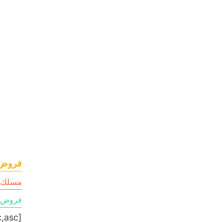
فروض في ا
مسلك ع
فروض ا
[table sort= »desc,asc »]