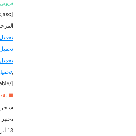
فروض ال
[table sort= »desc,asc »]
المرحلة
تحميل
تحميل
تحميل
,
تحميل
[/table]
■ نقدم
13 أبريل والمرحلة الرابعة إبتداء من 13 ماي إلى غاية 18 ماي 2024.