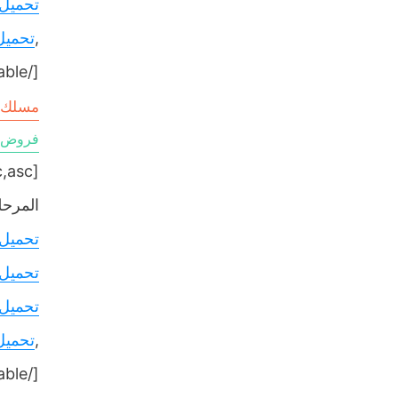
تحميل
,
تحميل
[/table]
مسلك ع
فروض ا
[table sort= »desc,asc »]
المرحلة
تحميل
تحميل
تحميل
,
تحميل
[/table]