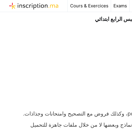
Aller
Cours & Exercices
Exams
au
contenu
 الرابع ابتدائي
ملخص و تمارين وحلول درس سورة عبس المستوى الرابع ابتدائي pdf، وكذلك فروض مع التصحيح وامتحانات وجذاذات.
ة نماذج وبعضها لا من خلال ملفات جاهزة للتحميل