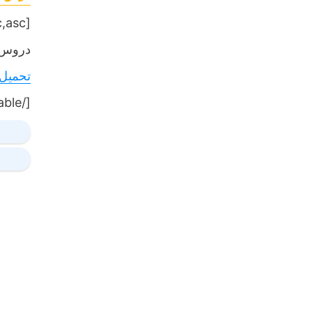
[table sort= »desc,asc »]
دروس,
تحميل
[/table]