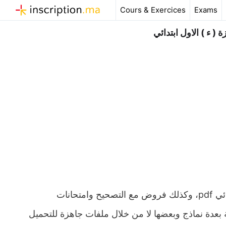
Aller
Cours & Exercices
Exams
au
contenu
 ء ) الاول ابتدائي
ملخص و تمارين وحلول درس حرف الهمزة ( ء ) المستوى الاول ابتدائي pdf، وكذلك فروض مع التصحيح وامتحانات
ة بعدة نماذج وبعضها لا من خلال ملفات جاهزة للتحميل