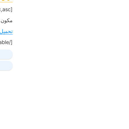
[table sort= »desc,asc »]
مكون ا
تحميل
[/table]