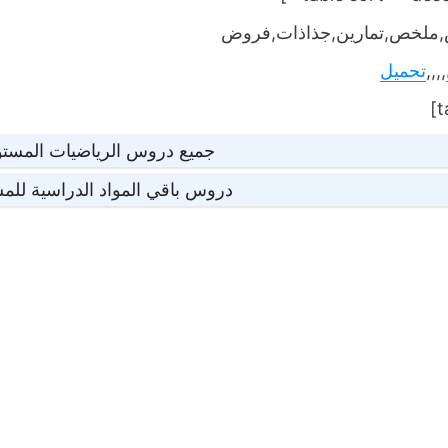
ملخص,تمارين,جذاذات,فروض
,,,,
تحميل
جميع دروس الرياضيات المستوى
دروس باقي المواد الدراسية للمس