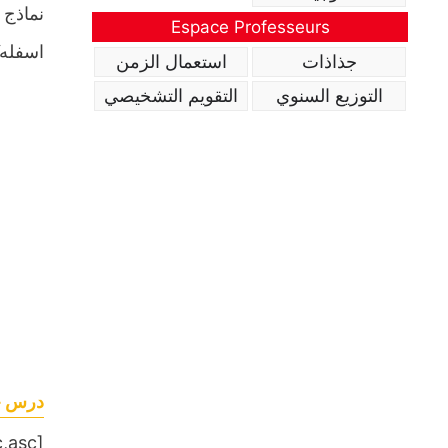
نماذج 
Espace Professeurs
اسفله“
جذاذات
استعمال الزمن
التوزيع السنوي
التقويم التشخيصي
درس جد
[table sort= »desc,asc »]