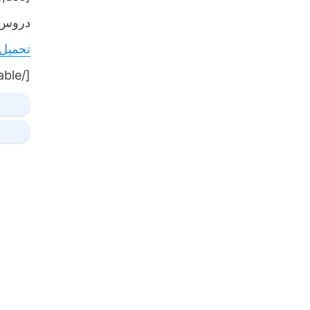
دروس,
تحميل
[/table]