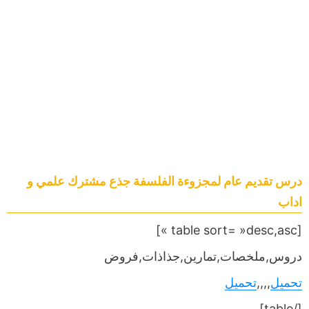
درس تقديم عام لمجزوءة الفلسفة جذع مشترك علمي و
اداب
[table sort= »desc,asc »]
دروس,ملخصات,تمارين,جذاذات,فروض
تحميل
,,,,
تحميل
[/table]