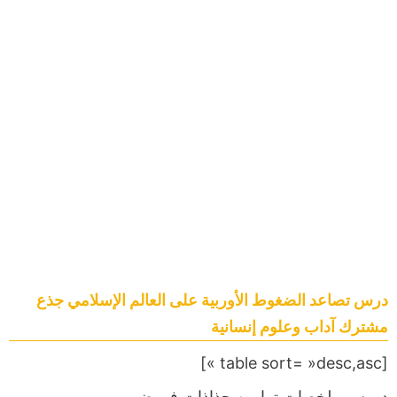
درس تصاعد الضغوط الأوربية على العالم الإسلامي جذع
مشترك آداب وعلوم إنسانية
[table sort= »desc,asc »]
دروس,ملخصات,تمارين,جذاذات,فروض