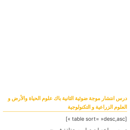
درس انتشار موجة ضوئية الثانية باك علوم الحياة والأرض و
العلوم الزراعية و التكنولوجية
[table sort= »desc,asc »]
دروس,ملخصات,تمارين,جذاذة,فروض