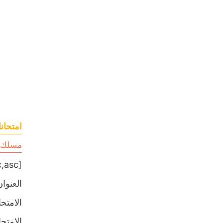
امتحانا
مسلك ع
[table sort= »desc,asc »]
العنوان
الامتحان ا
الامتحان ا