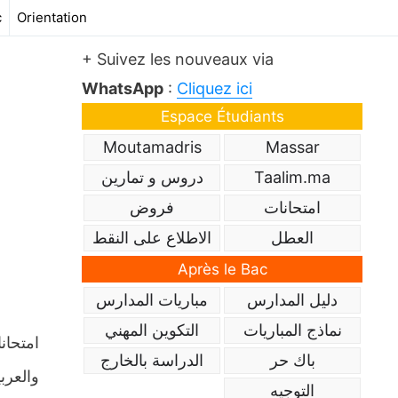
c
Orientation
+ Suivez les nouveaux via
WhatsApp
:
Cliquez ici
Espace Étudiants
Moutamadris
Massar
Taalim.ma
دروس و تمارين
امتحانات
فروض
العطل
الاطلاع على النقط
Après le Bac
دليل المدارس
مباريات المدارس
نماذج المباريات
التكوين المهني
امتحانا
باك حر
الدراسة بالخارج
والعربي
التوجيه