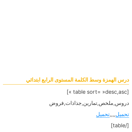
درس الهمزة وسط الكلمة المستوى الرابع ابتدائي
[table sort= »desc,asc »]
دروس,ملخص,تمارين,جذاذات,فروض
تحميل
,,,,
تحميل
[/table]