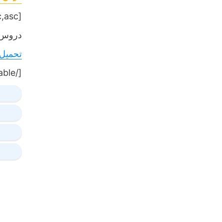
[table sort= »desc,asc »]
دروس,
تحميل
[/table]