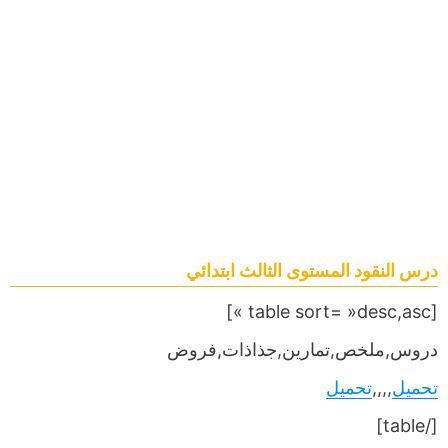
درس النقود المستوى الثالث ابتدائي
[table sort= »desc,asc »]
دروس,ملخص,تمارين,جذاذات,فروض
تحميل
,,,,
تحميل
[/table]