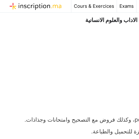
Aller
Cours & Exercices
Exams
au
contenu
اداب والعلوم الانسانية
ملخص و تمارين وحلول درس النداء اولى باك اداب وعلوم انسانية pdf، وكذلك فروض مع التصحيح وامتحانات وجذاذات.
زة للتحميل والطباعة.