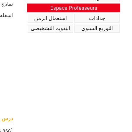
نماذج 
Espace Professeurs
اسفله.
جذاذات
استعمال الزمن
التوزيع السنوي
التقويم التشخيصي
درس الن
[table sort= »desc,asc »]