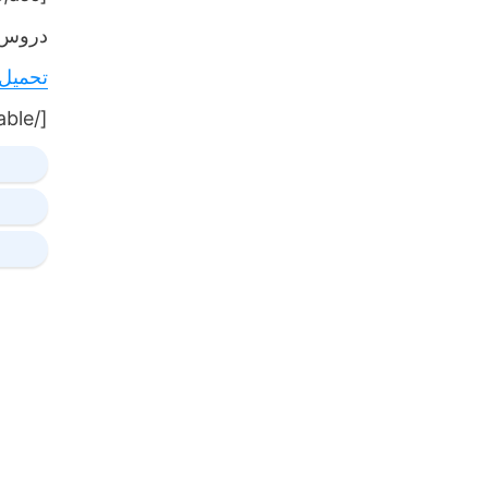
دروس,
تحميل
[/table]