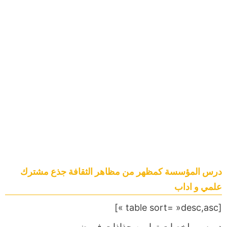
درس المؤسسة كمظهر من مظاهر الثقافة جذع مشترك
علمي و اداب
[table sort= »desc,asc »]
دروس,ملخصات,تمارين,جذاذات,فروض