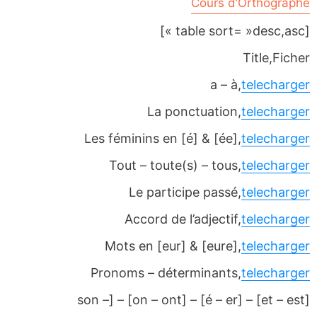
Cours d’Orthographe
[table sort= »desc,asc »]
Title,Ficher
a – à,
telecharger
La ponctuation,
telecharger
Les féminins en [é] & [ée],
telecharger
Tout – toute(s) – tous,
telecharger
Le participe passé,
telecharger
Accord de l’adjectif,
telecharger
Mots en [eur] & [eure],
telecharger
Pronoms – déterminants,
telecharger
[et – est] – [é – er] – [on – ont] – [son –