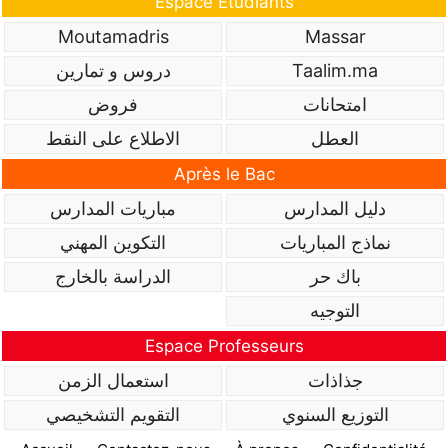
Espace Étudiants
Moutamadris
Massar
دروس و تمارين
Taalim.ma
امتحانات
فروض
العطل
الاطلاع على النقط
Après le Bac
دليل المدارس
مباريات المدارس
نماذج المباريات
التكوين المهني
باك حر
الدراسة بالخارج
التوجيه
Espace Professeurs
جذاذات
استعمال الزمن
التوزيع السنوي
التقويم التشخيصي