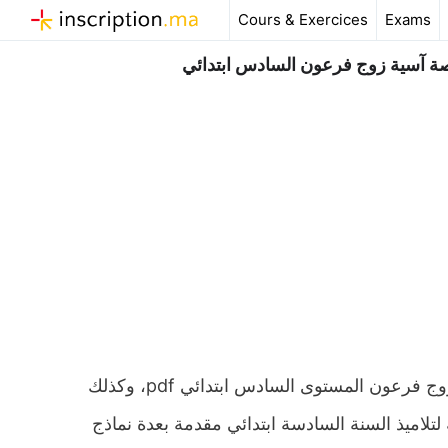
Aller
Cours & Exercices
Exams
au
contenu
صة آسية زوج فرعون السادس ابتدائي
ملخص و تمارين وحلول درس القسط – الإيمان والإيواء: قصة آسية زوج فرعون المستوى السادس ابتدائي pdf، وكذلك
تلاميذ السنة السادسة ابتدائي مقدمة بعدة نماذج