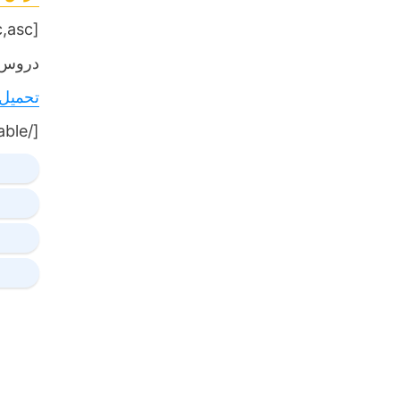
[table sort= »desc,asc »]
دروس,
تحميل
[/table]