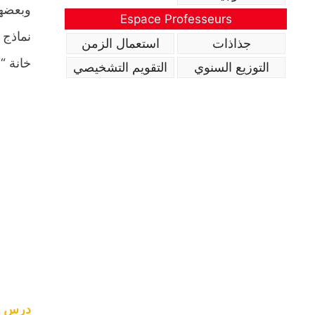
وبعضها
Espace Professeurs
نماذج 
جذاذات
استعمال الزمن
خانة “
التوزيع السنوي
التقويم التشخيصي
درس ال