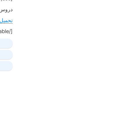
دروس,
تحميل
[/table]