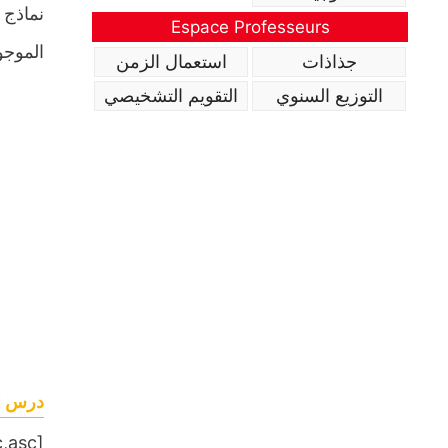
نماذج 
Espace Professeurs
الموجو
جذاذات
استعمال الزمن
التوزيع السنوي
التقويم التشخيصي
درس ال
[table sort= »desc,asc »]