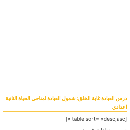
درس العبادة غاية الخلق: شمول العبادة لمناحي الحياة الثانية
اعدادي
[table sort= »desc,asc »]
دروس,جذاذات,فروض