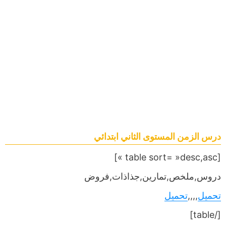
درس الزمن المستوى الثاني ابتدائي
[table sort= »desc,asc »]
دروس,ملخص,تمارين,جذاذات,فروض
تحميل
,,,,
تحميل
[/table]