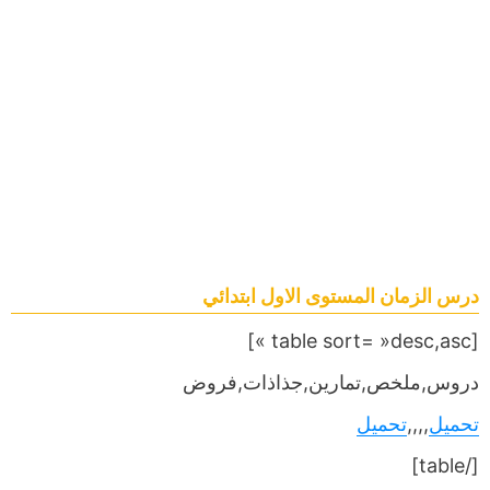
درس الزمان المستوى الاول ابتدائي
[table sort= »desc,asc »]
دروس,ملخص,تمارين,جذاذات,فروض
تحميل
,,,,
تحميل
[/table]