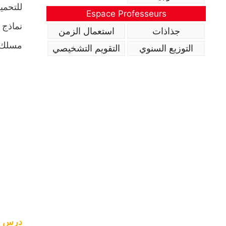
للتحمي
Espace Professeurs
نماذج 
جذاذات
استعمال الزمن
مسلك د
التوزيع السنوي
التقويم التشخيصي
درس الت